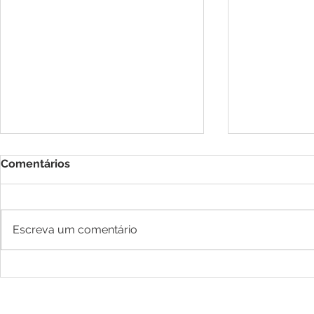
Comentários
Escreva um comentário
Desvendando a Mente:
Crises de a
Tudo o que Você Precisa
fazer?
Saber sobre Psicologia e
CNC Área Especial, l