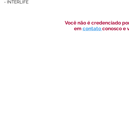
- INTERLIFE
Você não é credenciado po
em
contato
conosco e 
CNC Área Especial, l
Ed. Pri
Taguati