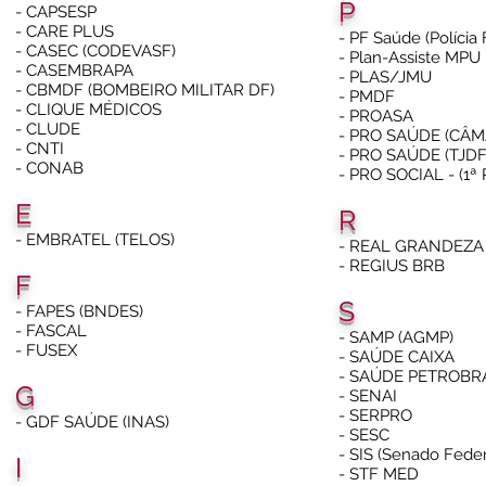
P
- CAPSESP
- CARE PLUS
- PF Saúde (Polícia 
- CASEC (CODEVASF)
- Plan-Assiste MPU
- CASEMBRAPA
- PLAS/JMU
- CBMDF (BOMBEIRO MILITAR DF)
- PMDF
- CLIQUE MÉDICOS
- PROASA
- CLUDE
- PRO SAÚDE (CÂ
- CNTI
- PRO SAÚDE (TJDF
- CONAB
- PRO SOCIAL - (1ª 
E
R
- EMBRATEL (TELOS)
- REAL GRANDEZA
- REGIUS BRB
F
S
- FAPES (BNDES)
- FASCAL
- SAMP (AGMP)
- FUSEX
- SAÚDE CAIXA
- SAÚDE PETROBR
G
- SENAI
- SERPRO
- GDF SAÚDE (INAS)
- SESC
- SIS (Senado Feder
I
- STF MED